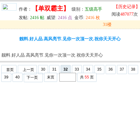
【历史记录】
【单双霸主】
作者：
级别：
五级高手
阅读
487077
次
发帖:
2416 帖
威望:
2416 点
金币:
2416 枚
31楼
发表于: 2024-05-30 12:11
靓料.好人品.高风亮节.见你一次顶一次.祝你天天开心
u
回复
u
编辑
u
靓料.好人品.高风亮节.见你一次顶一次.祝你天天开心
30
31
32
33
34
35
36
37
38
首页
上一页
39
40
末页
共
55
页
下一页