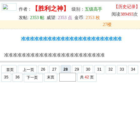
【历史记录】
【胜利之神】
作者：
级别：
五级高手
阅读
389493
次
发帖:
2353 帖
威望:
2353 点
金币:
2353 枚
27楼
发表于: 2024-05-30 12:07
准准准准准准准准准准准准准准准准准准准准准准准
u
回复
u
编辑
u
准准准准准准准准准准准准准准准准准准准准准准准
26
27
28
29
30
31
32
33
34
首页
上一页
35
36
末页
共
42
页
下一页