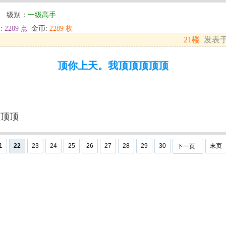
】
级别：
一级高手
:
2289 点
金币:
2289 枚
21楼
发表于: 
顶你上天。我顶顶顶顶顶
顶顶顶
1
22
23
24
25
26
27
28
29
30
末页
下一页