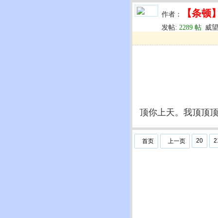
【条顿
作者：
发帖:
2289 帖
威望
u
回复
u
编辑
u
顶你上天。我顶顶
20
2
首页
上一页