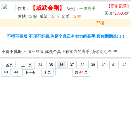
【历史记录】
【威武金刚】
作者：
级别：
一级高手
阅读
423505
次
发帖:
15 帖
威望:
15 点
金币:
15 枚
35楼
发表于: 2024-05-30 12:18
不得不佩服,不顶不舒服,你是个真正有实力的高手,顶你期期准!!!!!
u
回复
u
编辑
u
不得不佩服,不顶不舒服,你是个真正有实力的高手,顶你期期准!!!!!
34
35
36
37
38
39
40
41
42
首页
上一页
43
44
末页
共
47
页
下一页