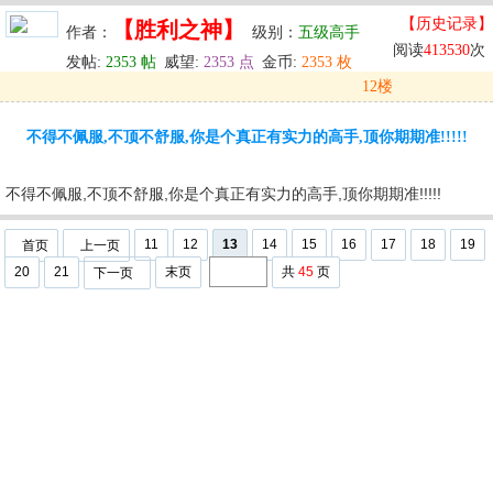
【历史记录】
【胜利之神】
作者：
级别：
五级高手
阅读
413530
次
发帖:
2353 帖
威望:
2353 点
金币:
2353 枚
12楼
发表于: 2024-05-30 11:46
不得不佩服,不顶不舒服,你是个真正有实力的高手,顶你期期准!!!!!
u
回复
u
编辑
u
不得不佩服,不顶不舒服,你是个真正有实力的高手,顶你期期准!!!!!
11
12
13
14
15
16
17
18
19
首页
上一页
20
21
末页
共
45
页
下一页