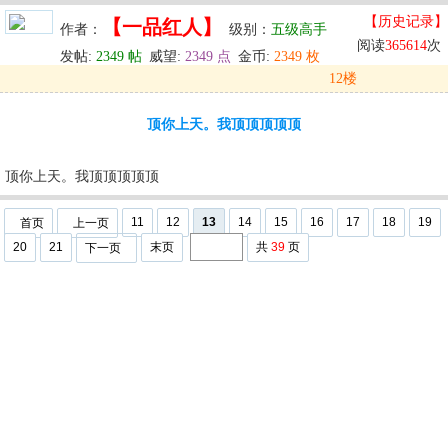
【历史记录】
【一品红人】
作者：
级别：
五级高手
阅读
365614
次
发帖:
2349 帖
威望:
2349 点
金币:
2349 枚
12楼
发表于: 2024-05-30 11:40
顶你上天。我顶顶顶顶顶
u
回复
u
编辑
u
顶你上天。我顶顶顶顶顶
11
12
13
14
15
16
17
18
19
首页
上一页
20
21
末页
共
39
页
下一页