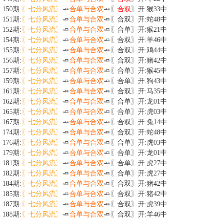
150期:
〖七分风流〗
🧈
合单与合双
🧈〖
合双
〗开:猴33中
151期:
〖七分风流〗
🧈
合单与合双
🧈〖合双〗开:蛇48中
152期:
〖七分风流〗
🧈
合单与合双
🧈〖合单〗开:猴21中
154期:
〖七分风流〗
🧈
合单与合双
🧈〖合双〗开:羊46中
155期:
〖七分风流〗
🧈
合单与合双
🧈〖合双〗开:鸡44中
156期:
〖七分风流〗
🧈
合单与合双
🧈〖合双〗开:猪42中
157期:
〖七分风流〗
🧈
合单与合双
🧈〖合单〗开:猴45中
159期:
〖七分风流〗
🧈
合单与合双
🧈〖合单〗开:狗43中
161期:
〖七分风流〗
🧈
合单与合双
🧈〖合双〗开:马35中
162期:
〖七分风流〗
🧈
合单与合双
🧈〖合单〗开:龙01中
165期:
〖七分风流〗
🧈
合单与合双
🧈〖合单〗开:虎03中
167期:
〖七分风流〗
🧈
合单与合双
🧈〖合双〗开:兔14中
174期:
〖七分风流〗
🧈
合单与合双
🧈〖合双〗开:蛇48中
176期:
〖七分风流〗
🧈
合单与合双
🧈〖合单〗开:虎03中
179期:
〖七分风流〗
🧈
合单与合双
🧈〖合单〗开:龙01中
181期:
〖七分风流〗
🧈
合单与合双
🧈〖合单〗开:虎27中
182期:
〖七分风流〗
🧈
合单与合双
🧈〖合单〗开:虎27中
184期:
〖七分风流〗
🧈
合单与合双
🧈〖合双〗开:猪42中
185期:
〖七分风流〗
🧈
合单与合双
🧈〖合双〗开:猪42中
187期:
〖七分风流〗
🧈
合单与合双
🧈〖合双〗开:虎39中
188期:
〖七分风流〗
🧈
合单与合双
🧈〖合双〗开:羊46中