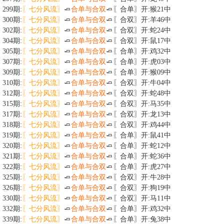
299期:
〖七分风流〗
🧈
合单与合双
🧈〖合单〗开:猴21中
300期:
〖七分风流〗
🧈
合单与合双
🧈〖合双〗开:羊46中
302期:
〖七分风流〗
🧈
合单与合双
🧈〖合双〗开:蛇24中
304期:
〖七分风流〗
🧈
合单与合双
🧈〖合双〗开:鼠17中
305期:
〖七分风流〗
🧈
合单与合双
🧈〖合单〗开:鸡32中
307期:
〖七分风流〗
🧈
合单与合双
🧈〖合单〗开:虎03中
309期:
〖七分风流〗
🧈
合单与合双
🧈〖合单〗开:猴09中
310期:
〖七分风流〗
🧈
合单与合双
🧈〖合双〗开:牛04中
312期:
〖七分风流〗
🧈
合单与合双
🧈〖合双〗开:蛇48中
315期:
〖七分风流〗
🧈
合单与合双
🧈〖合双〗开:马35中
317期:
〖七分风流〗
🧈
合单与合双
🧈〖合双〗开:龙13中
318期:
〖七分风流〗
🧈
合单与合双
🧈〖合双〗开:鸡44中
319期:
〖七分风流〗
🧈
合单与合双
🧈〖合单〗开:鼠41中
320期:
〖七分风流〗
🧈
合单与合双
🧈〖合单〗开:蛇12中
321期:
〖七分风流〗
🧈
合单与合双
🧈〖合单〗开:蛇36中
322期:
〖七分风流〗
🧈
合单与合双
🧈〖合单〗开:虎27中
325期:
〖七分风流〗
🧈
合单与合双
🧈〖合双〗开:牛28中
326期:
〖七分风流〗
🧈
合单与合双
🧈〖合双〗开:狗19中
330期:
〖七分风流〗
🧈
合单与合双
🧈〖合双〗开:马11中
332期:
〖七分风流〗
🧈
合单与合双
🧈〖合单〗开:鸡32中
339期:
〖七分风流〗
🧈
合单与合双
🧈〖合单〗开:兔38中