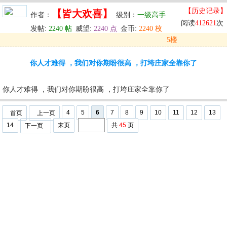
【历史记录】
【皆大欢喜】
作者：
级别：
一级高手
阅读
412621
次
发帖:
2240 帖
威望:
2240 点
金币:
2240 枚
5楼
发表于: 2024-05-30 11:32
你人才难得 ，我们对你期盼很高 ，打垮庄家全靠你了
u
回复
u
编辑
u
你人才难得 ，我们对你期盼很高 ，打垮庄家全靠你了
4
5
6
7
8
9
10
11
12
13
首页
上一页
14
末页
共
45
页
下一页